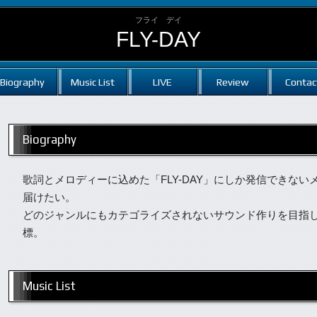
フライ デイ
FLY-DAY
Biography
Music List
LIVE
Review
Contac
Biography
歌詞とメロディーに込めた「FLY-DAY」にしか発信できな
届けたい。
どのジャンルにもカテゴライズされないサウンド作りを目指し、
標。
Music List