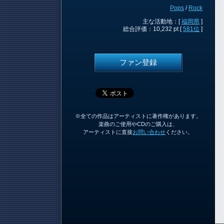
Pops
/
Rock
主な活動地：[
福岡県
]
総合評価：10,232 pt [
581位
]
ファン登録
※全ての作品はアーティストに著作権があります。
楽曲のご使用やCDのご購入は、
アーティストに直接
お問い合わせ
ください。