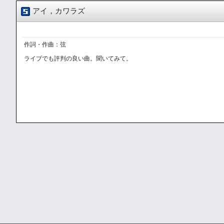
アイ，カワラズ
作詞・作曲：弦
ライブでも評判の良い曲。聞いてみて。