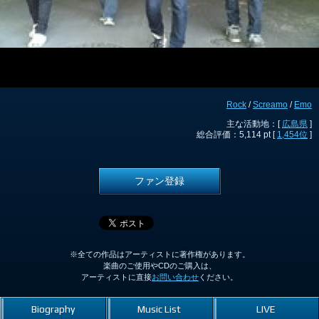
Rock
/
Screamo
/
Emo
主な活動地：[
広島県
]
総合評価：5,114 pt [
1,454位
]
ファン登録
※全ての作品はアーティストに著作権があります。
楽曲のご使用やCDのご購入は、
アーティストに直接
お問い合わせ
ください。
Biography
Music List
LIVE