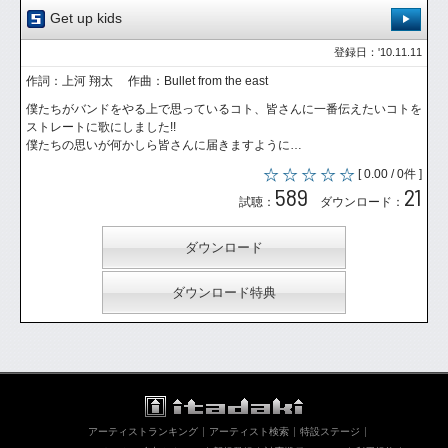
Get up kids
登録日：'10.11.11
作詞：上河 翔太 作曲：Bullet from the east
僕たちがバンドをやる上で思っているコト、皆さんに一番伝えたいコトを
ストレートに歌にしました!!
僕たちの思いが何かしら皆さんに届きますように…
[ 0.00 / 0件 ]
589
21
試聴：
ダウンロード：
ダウンロード
ダウンロード特典
アーティストランキング
アーティスト検索
特設ステージ