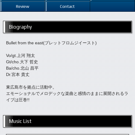
Review
Contact
Biography
Bullet from the east(ブレットフロムジイースト)
Vo/gt.上河 翔太
Gt/cho.大下 哲史
Ba/cho.北山 昌平
Dr.宮本 貴丈
東広島市を拠点に活動中。
エモーショナルでメロデックな楽曲と感情のままに展開されるラ
イブは圧巻!!
Music List