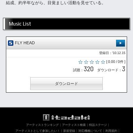
結成、約半年ながら、目覚ましい活動を見せている。
Music List
FLY HEAD
登録日：'10.12.15
[ 0.00 / 0件 ]
320
3
試聴：
ダウンロード：
ダウンロード
アーティストランキング
アーティスト検索
特設ステージ
アーティストとして参加したい！
新規登録
対応機種について
利用規約