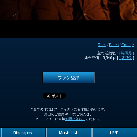
Rock
/
Blues
/
Garage
主な活動地：[
福岡県
]
総合評価：5,546 pt [
1,317位
]
ファン登録
※全ての作品はアーティストに著作権があります。
楽曲のご使用やCDのご購入は、
アーティストに直接
お問い合わせ
ください。
Biography
Music List
LIVE