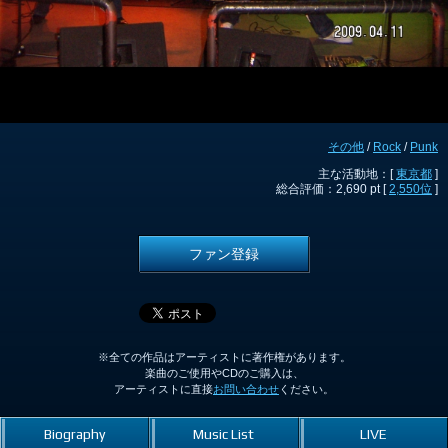
その他
/
Rock
/
Punk
主な活動地：[
東京都
]
総合評価：2,690 pt [
2,550位
]
ファン登録
※全ての作品はアーティストに著作権があります。
楽曲のご使用やCDのご購入は、
アーティストに直接
お問い合わせ
ください。
Biography
Music List
LIVE