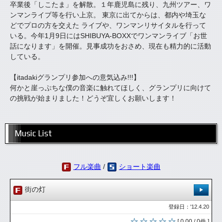
卒業後「しこたま」を解散。１年鹿児島に残り、九州ツアー、ワ
ンマンライブ等を行い上京。 東京に出てからは、都内や埼玉な
どでプロの方を交えた ライブや、ワンマンリサイタルを行って
いる。今年1月9日にはSHIBUYA-BOXXでワンマンライブ「お世
話になります」を開催。見事成功をおさめ、現在も精力的に活動
している。
【itadakiグランプリ参加への意気込み!!!】
何かと崖っぷちな僕の音楽に触れてほしく、グランプリに向けて
の挑戦が始まりました！どうぞ宜しくお願いします！
Music List
フル楽曲
/
ショート楽曲
街の灯
登録日：'12.4.20
[ 0.00 / 0件 ]