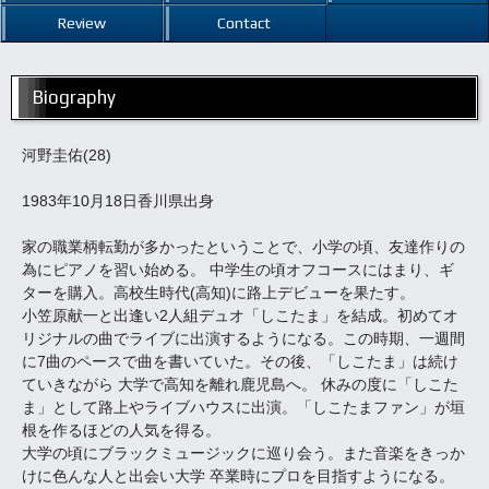
Review
Contact
Biography
河野圭佑(28)
1983年10月18日香川県出身
家の職業柄転勤が多かったということで、小学の頃、友達作りの
為にピアノを習い始める。 中学生の頃オフコースにはまり、ギ
ターを購入。高校生時代(高知)に路上デビューを果たす。
小笠原献一と出逢い2人組デュオ「しこたま」を結成。初めてオ
リジナルの曲でライブに出演するようになる。この時期、一週間
に7曲のペースで曲を書いていた。その後、「しこたま」は続け
ていきながら 大学で高知を離れ鹿児島へ。 休みの度に「しこた
ま」として路上やライブハウスに出演。「しこたまファン」が垣
根を作るほどの人気を得る。
大学の頃にブラックミュージックに巡り会う。また音楽をきっか
けに色んな人と出会い大学 卒業時にプロを目指すようになる。