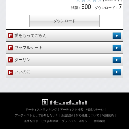
500
7
試聴：
ダウンロード：
ダウンロード
愛をもってごらん
登録日：'12.4.20
ワッフルケーキ
[ 0.00 / 0件 ]
登録日：'12.4.20
490
8
ダーリン
試聴：
ダウンロード：
[ 0.00 / 0件 ]
登録日：'12.4.20
442
6
いいのに
試聴：
ダウンロード：
ダウンロード
[ 0.00 / 0件 ]
登録日：'12.4.20
493
10
試聴：
ダウンロード：
ダウンロード
[ 0.00 / 0件 ]
505
7
試聴：
ダウンロード：
ダウンロード
アーティストランキング
アーティスト検索
特設ステージ
ダウンロード
アーティストとして参加したい！
新規登録
対応機種について
利用規約
楽曲配信サービス参加約款
プライバシーポリシー
会社概要