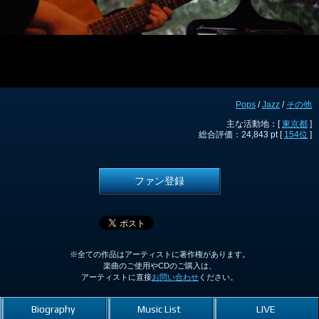
Pops
/
Jazz
/
その他
主な活動地：[
東京都
]
総合評価：24,843 pt [
154位
]
ファン登録
※全ての作品はアーティストに著作権があります。
楽曲のご使用やCDのご購入は、
アーティストに直接
お問い合わせ
ください。
Biography
Music List
LIVE