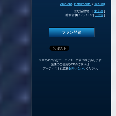
Ambient
/
Instrumental
/
Healing
主な活動地：[
東京都
]
総合評価：7,271 pt [
936位
]
ファン登録
※全ての作品はアーティストに著作権があります。
楽曲のご使用やCDのご購入は、
アーティストに直接
お問い合わせ
ください。