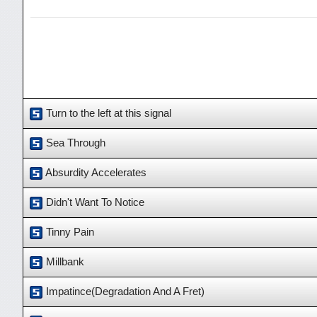
Turn to the left at this signal
Sea Through
Absurdity Accelerates
Didn't Want To Notice
Tinny Pain
Millbank
Impatince(Degradation And A Fret)