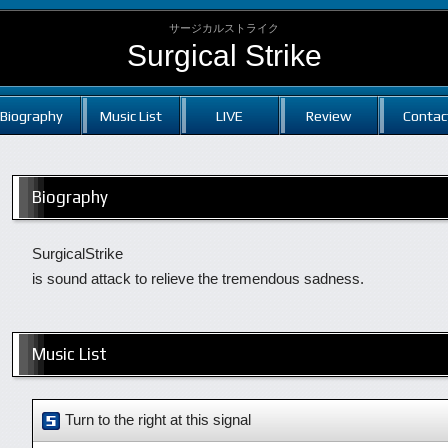
サージカルストライク
Surgical Strike
Biography
Music List
LIVE
Review
Contac
Biography
SurgicalStrike
is sound attack to relieve the tremendous sadness.
Music List
Turn to the right at this signal