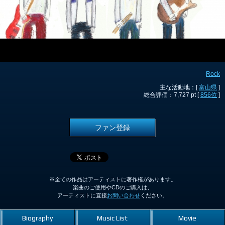
Rock
主な活動地：[
富山県
]
総合評価：7,727 pt [
856位
]
ファン登録
※全ての作品はアーティストに著作権があります。
楽曲のご使用やCDのご購入は、
アーティストに直接
お問い合わせ
ください。
Biography
Music List
Movie