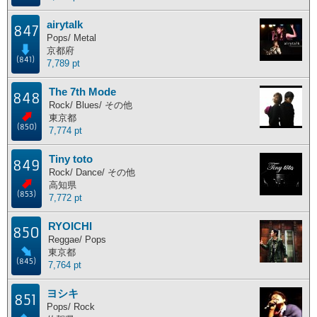
airytalk
847
Pops/ Metal
京都府
(841)
7,789 pt
The 7th Mode
848
Rock/ Blues/ その他
東京都
(850)
7,774 pt
Tiny toto
849
Rock/ Dance/ その他
高知県
(853)
7,772 pt
RYOICHI
850
Reggae/ Pops
東京都
(845)
7,764 pt
ヨシキ
851
Pops/ Rock