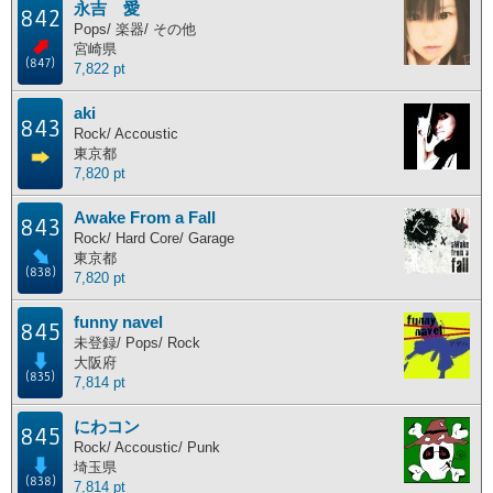
永吉 愛
842
主な活動地別ランキング
Pops/ 楽器/ その他
宮崎県
(847)
7,822 pt
主な活動地別に分けたランキングです。
aki
北海道
東北地方
関東地方
中部地方
843
Rock/ Accoustic
近畿地方
中国地方
四国地方
九州地方
東京都
7,820 pt
海外
Awake From a Fall
843
Rock/ Hard Core/ Garage
東京都
ポイント獲得履歴
(838)
7,820 pt
ポイント獲得履歴
funny navel
845
未登録/ Pops/ Rock
大阪府
(835)
7,814 pt
にわコン
845
Rock/ Accoustic/ Punk
埼玉県
(838)
7,814 pt