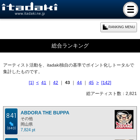
www.itadaki.ne.jp
RANKING MENU
期間別ランキング
総合ランキング
本日のランキング
アーティスト活動を、itadaki独自の基準でポイント化しトータルで
集計したものです。
週間ランキング
[1]
<
41
｜
42
｜
43
｜
44
｜
45
>
[142]
月間ランキング
総アーティスト数：2,821
年間ランキング
ABDORA THE BUPPA
841
その他
岡山県
総合ランキング
(840)
7,824 pt