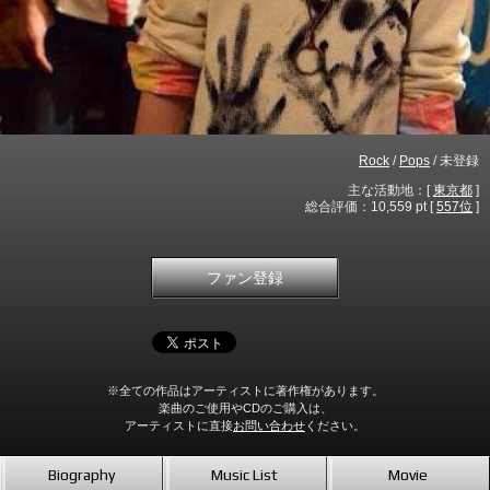
Rock
/
Pops
/ 未登録
主な活動地：[
東京都
]
総合評価：10,559 pt [
557位
]
ファン登録
※全ての作品はアーティストに著作権があります。
楽曲のご使用やCDのご購入は、
アーティストに直接
お問い合わせ
ください。
Biography
Music List
Movie