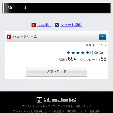
Music List
フル楽曲
/
ショート楽曲
シュークリーム
登録日：'15.10.7
[ 5.00 /
2件
]
694
55
試聴：
ダウンロード：
ダウンロード
アーティストランキング
アーティスト検索
特設ステージ
アーティストとして参加したい！
新規登録
対応機種について
利用規約