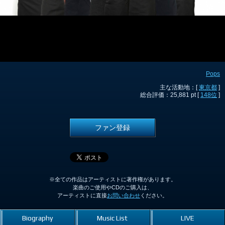
Pops
主な活動地：[
東京都
]
総合評価：25,881 pt [
148位
]
ファン登録
※全ての作品はアーティストに著作権があります。
楽曲のご使用やCDのご購入は、
アーティストに直接
お問い合わせ
ください。
Biography
Music List
LIVE