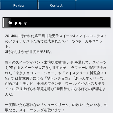
Review
Contact
Biography
2014年に行われた第三回甘党男子スイーツ&スマイルコンテスト
のファイナリストたちで結成されたスイーツ&ボーカルユニッ
ト。
3時はおまかせ!甘党男子3illfy。
数々のスイーツイベント出演や取材(食レポ)を通して、スイーツ
をPRするスイーツが大好きな甘党男子。 ラフォーレ原宿で行わ
れた「東京チョコレートショー」や「アイスクリーム博覧会201
5」で は甘党男子による「壁ドンチョコ」「あ〜んすくりーむ」
がめざましテレビ、王様のブランチ、ワー ルドビジネスサテラ
イトに取り上げられ話題を呼び2時間待ちになるほどの反響をよ
んだ。
一度聞いたら忘れない「シュークリーム」の歌や「たいやき」の
歌など、スイーツソングを歌います！