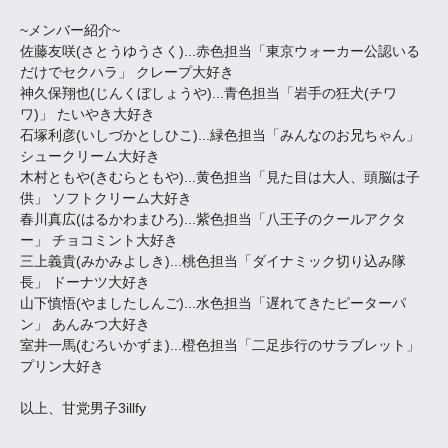
~メンバー紹介~
佐藤友咲(さとうゆうさく)...赤色担当「東京ウォーカー公認いる
だけでセクハラ」 クレープ大好き
神久保翔也(じんくぼしょうや)...青色担当「岩手の狂犬(チワ
ワ)」 たいやき大好き
石塚利彦(いしづかとしひこ)...緑色担当「みんなのお兄ちゃん」
シュークリーム大好き
木村ともや(きむらともや)...黄色担当「見た目は大人、頭脳は子
供」 ソフトクリーム大好き
春川真広(はるかわまひろ)...紫色担当「八王子のクールアクタ
ー」 チョコミント大好き
三上義貴(みかみよしき)...桃色担当「ダイナミック切り込み隊
長」 ドーナツ大好き
山下慎悟(やましたしんご)...水色担当「遅れてきたピーターパ
ン」 あんみつ大好き
室井一馬(むろいかずま)...橙色担当「二足歩行のサラブレット」
プリン大好き
以上、甘党男子3illfy