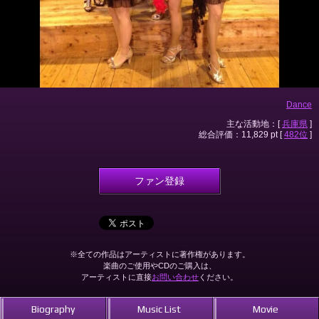
Dance
主な活動地：[
兵庫県
]
総合評価：11,829 pt [
482位
]
ファン登録
※全ての作品はアーティストに著作権があります。
楽曲のご使用やCDのご購入は、
アーティストに直接
お問い合わせ
ください。
Biography
Music List
Movie