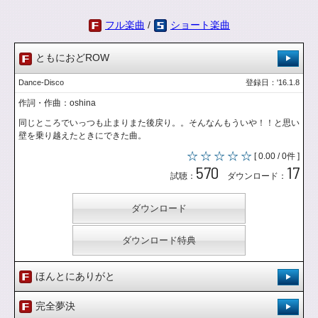
フル楽曲
/
ショート楽曲
ともにおどROW
Dance-Disco
登録日：'16.1.8
作詞・作曲：oshina
同じところでいっつも止まりまた後戻り。。そんなんもういや！！と思い
壁を乗り越えたときにできた曲。
[ 0.00 / 0件 ]
570
17
試聴：
ダウンロード：
ダウンロード
ダウンロード特典
ほんとにありがと
Pops
登録日：'16.1.28
完全夢決