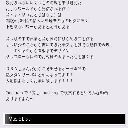
数えきれないいくつもの逆境を乗り越えた
おしなワールドから発信される作品
音・字・話（おとじばなし）は
2歳から80代の幅広い年齢層の心のヒダに届く
不思議なパワーがあると定評がある
音→頭の中で言葉と音が同時にひらめき曲を作る
字→幼少のころから書いてきた筆文字を独特な感性で表現、
Ｔシャツから看板までデザイン
話→スローな口調でお客様の固まった心をほぐす
ＯＢＡちゃんだからこそ出せるオーラ満開で
熟女ダンサーJKJ.とがんばってます！
大応援よろしくお願い致します！！！
You Tube で「癒し oshina」で検索するといろんな動画
ありますよん〜
Music List