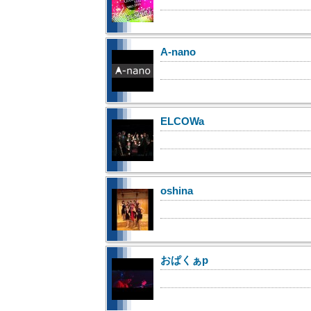
A-nano
ELCOWa
oshina
おぱくぁp