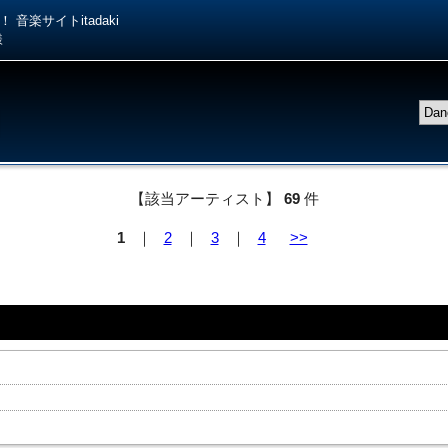
音楽サイトitadaki
様
【該当アーティスト】
69
件
1
｜
2
｜
3
｜
4
>>