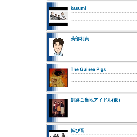
kasumi
苅部利貞
The Guinea Pigs
釧路ご当地アイドル(仮）
転び音