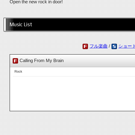
Open the new rock in door!
Music List
フル楽曲
/
ショー
Calling From My Brain
Rock