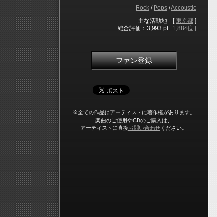
Rock
/
Pops
/
Accoustic
主な活動地：[
東京都
]
総合評価：3,993 pt [
1,884位
]
ファン登録
※全ての作品はアーティストに著作権があります。
楽曲のご使用やCDのご購入は、
アーティストに直接
お問い合わせ
ください。