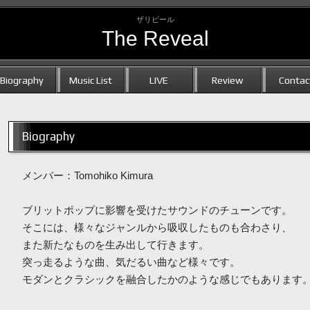
ザリビール
The Reveal
Biography
Music List
LIVE
Review
Contac
Biography
メンバー：Tomohiko Kimura
ブリットポップに影響を受けたサウンドのチューンです。
そこには、様々なジャンルから吸収したものも合わさり、
また新たなものを生み出して行きます。
突っ走るような曲、気だるい曲など様々です。
モダンとクラシックを融合したかのような感じでもあります