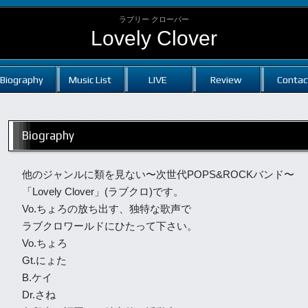
ラブリー クローバー
Lovely Clover
Biography
Music List
LIVE
Review
Contac
Biography
他のジャンルに類を見ない〜次世代POPS&ROCKバンド〜
「Lovely Clover」(ラブクロ)です。
Vo.ちょろの放ち出す、独特な歌声で
ラブクロワールドにひたって下さい。
Vo.ちょろ
Gt.にょた
B.ケイ
Dr.さね