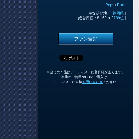
Pops
/
Rock
主な活動地：[
福岡県
]
総合評価：8,169 pt [
789位
]
ファン登録
※全ての作品はアーティストに著作権があります。
楽曲のご使用やCDのご購入は、
アーティストに直接
お問い合わせ
ください。