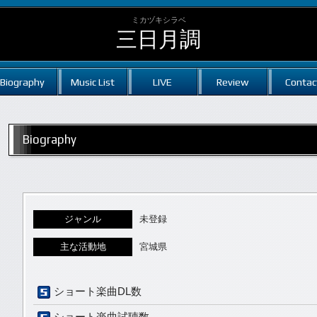
ミカヅキシラベ
三日月調
Biography
Music List
LIVE
Review
Contac
Biography
ジャンル
未登録
主な活動地
宮城県
ショート楽曲DL数