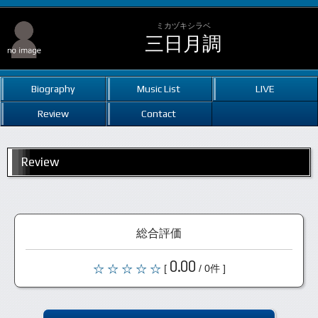
ミカヅキシラベ
三日月調
Biography
Music List
LIVE
Review
Contact
Review
総合評価
0.00
[
/ 0件 ]