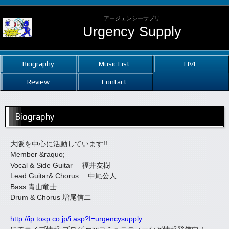
アージェンシーサプリ
Urgency Supply
Biography
Music List
LIVE
Review
Contact
Biography
大阪を中心に活動しています!!
Member &raquo;
Vocal & Side Guitar 福井友樹
Lead Guitar& Chorus 中尾公人
Bass 青山竜士
Drum & Chorus 増尾信二
http://ip.tosp.co.jp/i.asp?I=urgencysupply