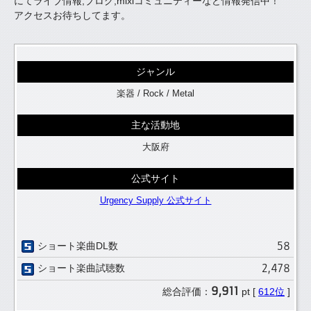
にてライブ情報,ブログ,mixiコミュニティーなど情報発信中！
アクセスお待ちしてます。
ジャンル
楽器 / Rock / Metal
主な活動地
大阪府
公式サイト
Urgency Supply 公式サイト
58
ショート楽曲DL数
2,478
ショート楽曲試聴数
9,911
総合評価：
pt [
612位
]