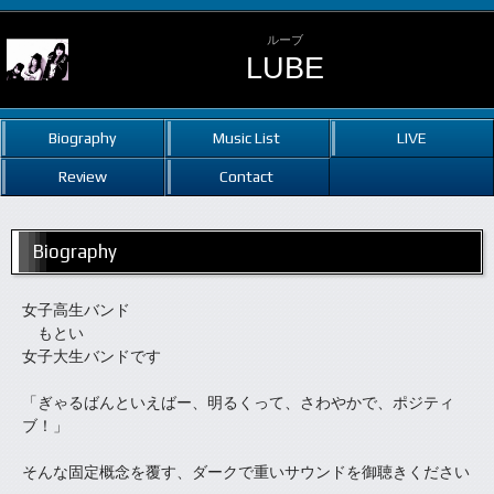
ルーブ
LUBE
Biography
Music List
LIVE
Review
Contact
Biography
女子高生バンド
もとい
女子大生バンドです
「ぎゃるばんといえばー、明るくって、さわやかで、ポジティ
ブ！」
そんな固定概念を覆す、ダークで重いサウンドを御聴きください