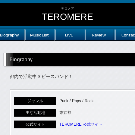
テロメア
TEROMERE
Biography
Music List
LIVE
Review
Contac
Biography
都内で活動中３ピースバンド！
ジャンル
Punk / Pops / Rock
主な活動地
東京都
公式サイト
TEROMERE 公式サイト