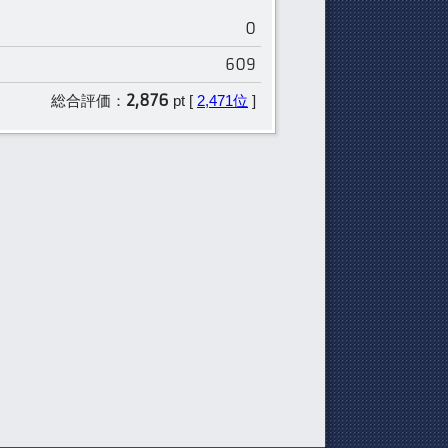
0
609
2,876
総合評価：
pt [
2,471位
]