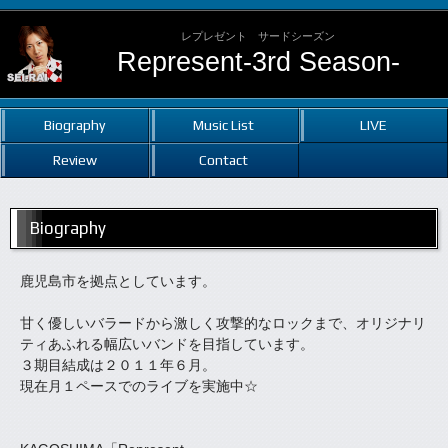
レプレゼント サードシーズン
Represent-3rd Season-
Biography
Music List
LIVE
Review
Contact
Biography
鹿児島市を拠点としています。
甘く優しいバラードから激しく攻撃的なロックまで、オリジナリ
ティあふれる幅広いバンドを目指しています。
３期目結成は２０１１年６月。
現在月１ペースでのライブを実施中☆