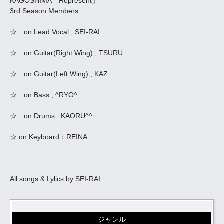
KAGOSHIMA「Represent」
3rd Season Members.
☆ on Lead Vocal ; SEI-RAI
☆ on Guitar(Right Wing) ; TSURU
☆ on Guitar(Left Wing) ; KAZ
☆ on Bass ; ^RYO^
☆ on Drums : KAORU^^
☆ on Keyboard：REINA
All songs & Lylics by SEI-RAI
ジャンル