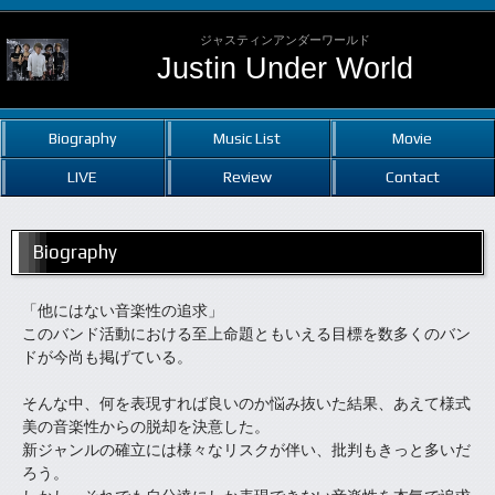
ジャスティンアンダーワールド
Justin Under World
Biography
Music List
Movie
LIVE
Review
Contact
Biography
「他にはない音楽性の追求」
このバンド活動における至上命題ともいえる目標を数多くのバン
ドが今尚も掲げている。
そんな中、何を表現すれば良いのか悩み抜いた結果、あえて様式
美の音楽性からの脱却を決意した。
新ジャンルの確立には様々なリスクが伴い、批判もきっと多いだ
ろう。