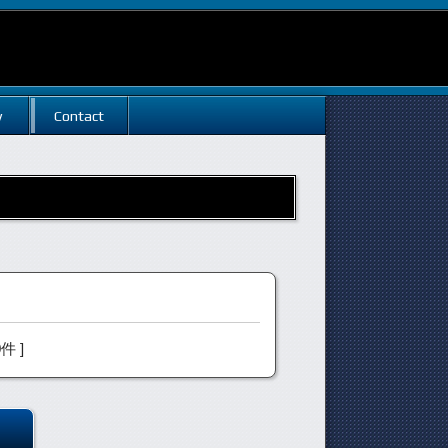
w
Contact
0件 ]