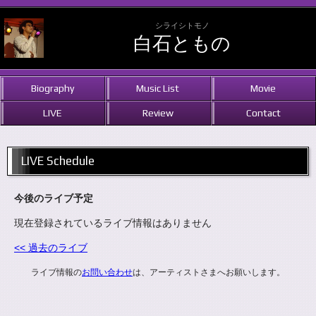
シライシトモノ
白石ともの
Biography
Music List
Movie
LIVE
Review
Contact
LIVE Schedule
今後のライブ予定
現在登録されているライブ情報はありません
<< 過去のライブ
ライブ情報の
お問い合わせ
は、アーティストさまへお願いします。