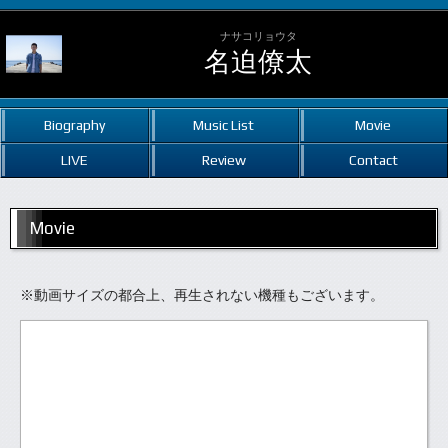
ナサコリョウタ
名迫僚太
Biography
Music List
Movie
LIVE
Review
Contact
Movie
※動画サイズの都合上、再生されない機種もございます。