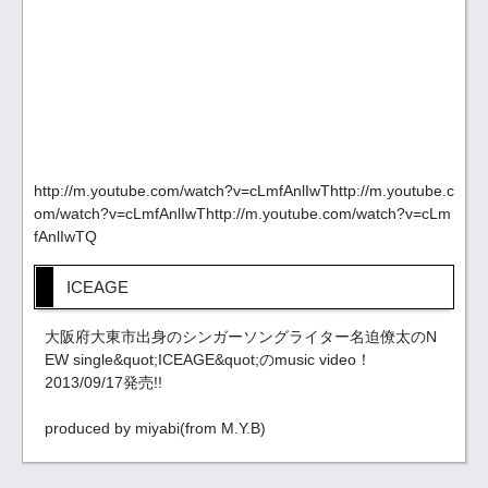
http://m.youtube.com/watch?v=cLmfAnlIwThttp://m.youtube.c
om/watch?v=cLmfAnlIwThttp://m.youtube.com/watch?v=cLm
fAnlIwTQ
ICEAGE
大阪府大東市出身のシンガーソングライター名迫僚太のN
EW single&quot;ICEAGE&quot;のmusic video！
2013/09/17発売!!
produced by miyabi(from M.Y.B)