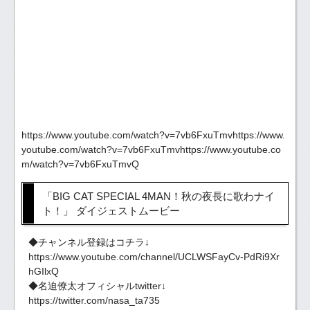
https://www.youtube.com/watch?v=7vb6FxuTmvhttps://www.
youtube.com/watch?v=7vb6FxuTmvhttps://www.youtube.co
m/watch?v=7vb6FxuTmvQ
「BIG CAT SPECIAL 4MAN！秋の夜長に歌わナイ
ト！」 ダイジェストムービー
◆チャンネル登録はコチラ↓
https://www.youtube.com/channel/UCLWSFayCv-PdRi9Xr
hGIlxQ
◆名迫僚太オフィシャルtwitter↓
https://twitter.com/nasa_ta735