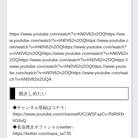
https://www.youtube.com/watch?v=hN0V62n2OQhttps://ww
w.youtube.com/watch?v=hN0V62n2OQhttps://www.youtube.c
om/watch?v=hN0V62n2OQhttps://www.youtube.com/watch?
v=hN0V62n2OQhttps://www.youtube.com/watch?v=hN0V62n
2OQhttps://www.youtube.com/watch?v=hN0V62n2OQhttps://
www.youtube.com/watch?v=hN0V62n2OQhttps://www.youtu
be.com/watch?v=hN0V62n2OQhttps://www.youtube.com/wat
ch?v=hN0V62n2OQA
抱きしめたい
◆チャンネル登録はコチラ↓
https://www.youtube.com/channel/UCLWSFayCv-PdRi9Xr
hGIlxQ
◆名迫僚太オフィシャルtwitter↓
https://twitter.com/nasa_ta735