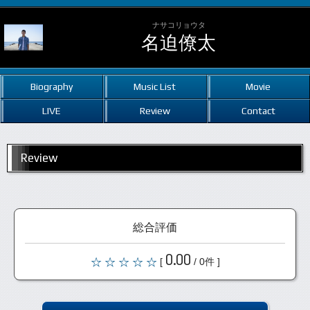
ナサコリョウタ
名迫僚太
Biography
Music List
Movie
LIVE
Review
Contact
Review
総合評価
0.00
[
/ 0件 ]