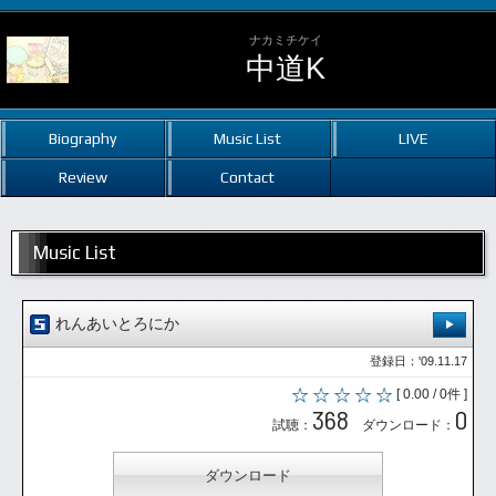
ナカミチケイ
中道K
Biography
Music List
LIVE
Review
Contact
Music List
れんあいとろにか
登録日：'09.11.17
[ 0.00 / 0件 ]
368
0
試聴：
ダウンロード：
ダウンロード