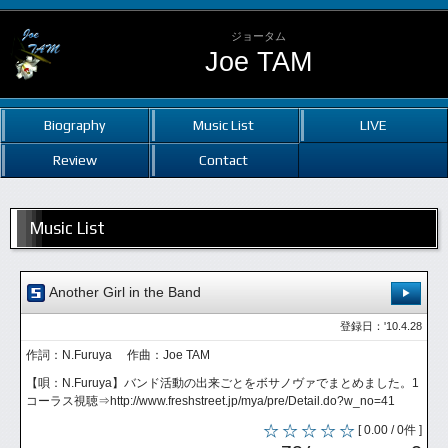
ジョータム
Joe TAM
Biography
Music List
LIVE
Review
Contact
Music List
Another Girl in the Band
登録日：'10.4.28
作詞：N.Furuya 作曲：Joe TAM
【唄：N.Furuya】バンド活動の出来ごとをボサノヴァでまとめました。1
コーラス視聴⇒http://www.freshstreet.jp/mya/pre/Detail.do?w_no=41
[ 0.00 / 0件 ]