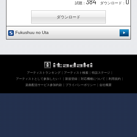
384
0
試聴：
ダウンロード：
ダウンロード
Fukushuu no Uta
登録日：'10.4.7
作詞・作曲：Joe TAM
唄,作詞,作・編曲：Joe TAM 「あなたは他人（ひと）を傷つけてはいま
せんか?思いやりを忘れてしまったすべての人々が、忘却の彼方に忘れ去
ってきた、大切なものを取り戻してくれることを祈って」
アーティストランキング
アーティスト検索
特設ステージ
アーティストとして参加したい！
新規登録
対応機種について
利用規約
[ 0.00 / 0件 ]
280
0
楽曲配信サービス参加約款
プライバシーポリシー
会社概要
試聴：
ダウンロード：
ダウンロード