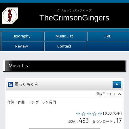
クリムゾンジンジャーズ
TheCrimsonGingers
Biography
Music List
LIVE
Review
Contact
Music List
困ったちゃん
登録日：'11.12.27
作詞・作曲：アンダーソン長門
[ 0.00 / 0件 ]
493
17
試聴：
ダウンロード：