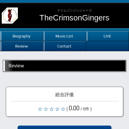
クリムゾンジンジャーズ
TheCrimsonGingers
Biography
Music List
LIVE
Review
Contact
Review
総合評価
0.00
[
/ 0件 ]