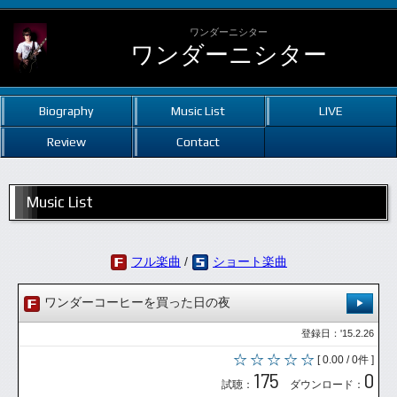
ワンダーニシター
ワンダーニシター
Biography
Music List
LIVE
Review
Contact
Music List
フル楽曲
/
ショート楽曲
ワンダーコーヒーを買った日の夜
登録日：'15.2.26
[ 0.00 / 0件 ]
175
0
試聴：
ダウンロード：