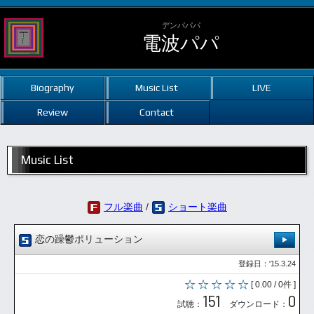
デンパパパ
電波パパ
Biography
Music List
LIVE
Review
Contact
Music List
フル楽曲
/
ショート楽曲
恋の躁鬱ポリューション
登録日：'15.3.24
[ 0.00 / 0件 ]
151
0
試聴：
ダウンロード：