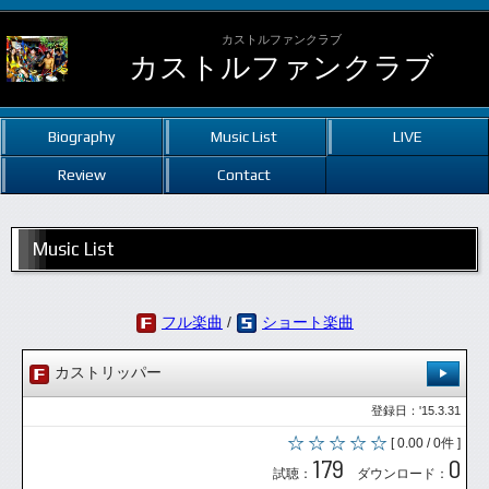
カストルファンクラブ
カストルファンクラブ
Biography
Music List
LIVE
Review
Contact
Music List
フル楽曲
/
ショート楽曲
カストリッパー
登録日：'15.3.31
[ 0.00 / 0件 ]
179
0
試聴：
ダウンロード：