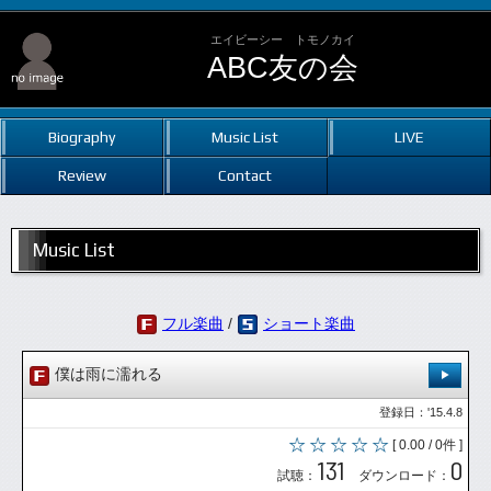
エイビーシー トモノカイ
ABC友の会
Biography
Music List
LIVE
Review
Contact
Music List
フル楽曲
/
ショート楽曲
僕は雨に濡れる
登録日：'15.4.8
[ 0.00 / 0件 ]
131
0
試聴：
ダウンロード：