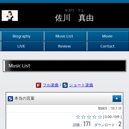
サガワ マユ
佐川 真由
Biography
Music List
Movie
LIVE
Review
Contact
Music List
フル楽曲
/
ショート楽曲
本当の言葉
登録日：'15.7.15
[ 0.00 / 0件 ]
171
2
試聴：
ダウンロード：