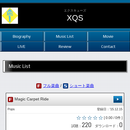
エクスキューズ
XQS
Biography
Music List
Movie
LIVE
Review
Contact
Music List
フル楽曲
/
ショート楽曲
Magic Carpet Ride
Pops
登録日：'15.12.15
[ 0.00 / 0件 ]
220
0
試聴：
ダウンロード：