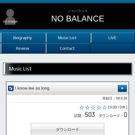
ノーバランス
NO BALANCE
Biography
Music List
LIVE
Review
Contact
Music List
I know lee so long
登録日：'08.6.26
[ 0.00 / 0件 ]
503
0
試聴：
ダウンロード：
ダウンロード