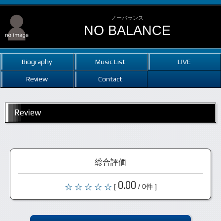
ノーバランス
NO BALANCE
Biography
Music List
LIVE
Review
Contact
Review
総合評価
0.00
[
/ 0件 ]