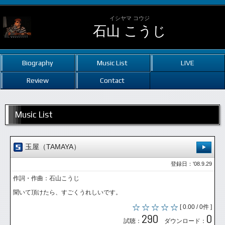
イシヤマ コウジ
石山 こうじ
Biography
Music List
LIVE
Review
Contact
Music List
玉屋（TAMAYA）
登録日：'08.9.29
作詞・作曲：石山こうじ
聞いて頂けたら、すごくうれしいです。
[ 0.00 / 0件 ]
290
0
試聴：
ダウンロード：