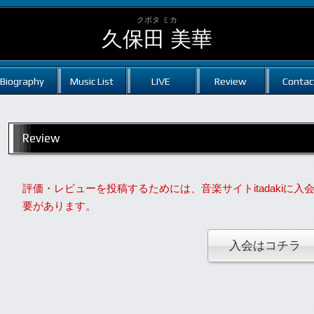
クボタ ミカ
久保田 美華
Biography
Music List
LIVE
Review
Contac
Review
評価・レビューを投稿するためには、音楽サイトitadakiに
要があります。
入会はコチラ