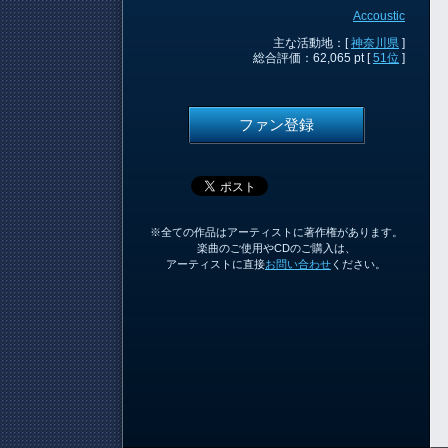
Accoustic
主な活動地：[
神奈川県
]
総合評価：62,065 pt [
51位
]
ファン登録
※全ての作品はアーティストに著作権があります。
楽曲のご使用やCDのご購入は、
アーティストに直接
お問い合わせ
ください。