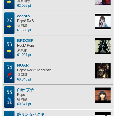
神奈川県
62,065 pt
cocoro
52
Pops/ R&B
福岡県
61,630 pt
BROZER
53
Rock/ Pops
東京都
61,024 pt
NOAR
54
Pops/ Rock/ Accoustic
福岡県
(55)
60,345 pt
白岩 京子
55
Pops
福岡県
(54)
60,341 pt
絶リン☆ハグキ