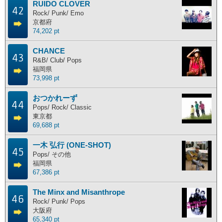
RUIDO CLOVER
42
主な活動地別ランキング
Rock/ Punk/ Emo
京都府
74,202 pt
主な活動地別に分けたランキングです。
CHANCE
北海道
東北地方
関東地方
中部地方
43
R&B/ Club/ Pops
近畿地方
中国地方
四国地方
九州地方
福岡県
73,998 pt
海外
おつかれーず
44
Pops/ Rock/ Classic
東京都
ポイント獲得履歴
69,688 pt
ポイント獲得履歴
一木 弘行 (ONE-SHOT)
45
Pops/ その他
福岡県
67,386 pt
The Minx and Misanthrope
46
Rock/ Punk/ Pops
大阪府
65,340 pt