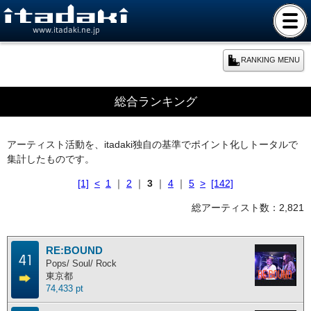
www.itadaki.ne.jp
RANKING MENU
期間別ランキング
総合ランキング
本日のランキング
アーティスト活動を、itadaki独自の基準でポイント化しトータルで
集計したものです。
週間ランキング
[1]
<
1
｜
2
｜
3
｜
4
｜
5
>
[142]
月間ランキング
総アーティスト数：2,821
年間ランキング
RE:BOUND
41
Pops/ Soul/ Rock
東京都
総合ランキング
74,433 pt