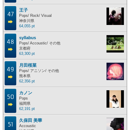
王子
47
Pops/ Rock/ Visual
神奈川県
64,055 pt
syllabus
48
Pops/ Accoustic/ その他
京都府
63,300 pt
月田桜菜
49
Pops/ アニソン/ その他
熊本県
62,356 pt
カノン
50
Pops
福岡県
62,191 pt
久保田 美華
51
Accoustic