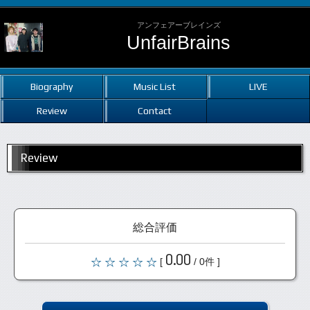
アンフェアーブレインズ
UnfairBrains
Biography
Music List
LIVE
Review
Contact
Review
総合評価
0.00
[
/ 0件 ]