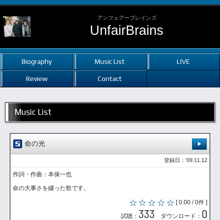
アンフェアーブレインズ
UnfairBrains
Biography
Music List
LIVE
Review
Contact
Music List
命の光
登録日：'09.11.12
作詞・作曲：本保一也
命の大事さを綴った歌です。
[ 0.00 / 0件 ]
333
0
試聴：
ダウンロード：