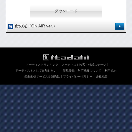
ダウンロード
命の光（ON AIR ver.）
登録日：'10.3.25
[ 0.00 / 0件 ]
293
0
試聴：
ダウンロード：
アーティストランキング
アーティスト検索
特設ステージ
ダウンロード
アーティストとして参加したい！
新規登録
対応機種について
利用規約
楽曲配信サービス参加約款
プライバシーポリシー
会社概要