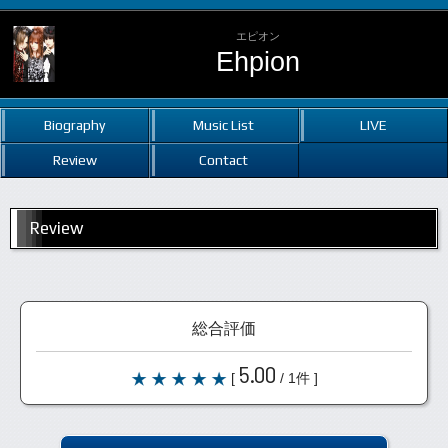
エピオン
Ehpion
Biography
Music List
LIVE
Review
Contact
Review
総合評価
5.00
[
/ 1件 ]