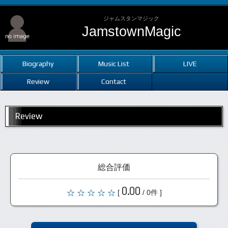
ジャムスタンマジック
JamstownMagic
Biography
Music List
LIVE
Review
Contact
Review
総合評価
0.00
[
/ 0件 ]