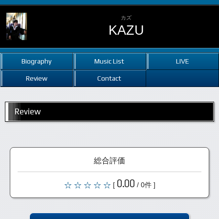
カズ
KAZU
Biography
Music List
LIVE
Review
Contact
Review
総合評価
0.00
[
/ 0件 ]