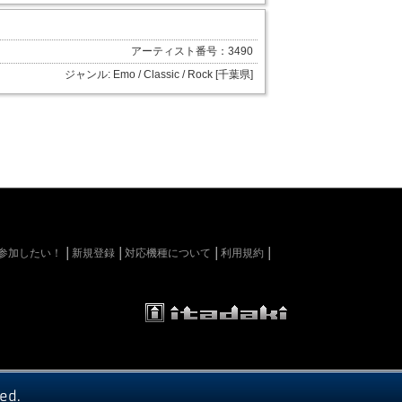
アーティスト番号：3490
ジャンル: Emo / Classic / Rock [千葉県]
kiに参加したい！
新規登録
対応機種について
利用規約
ed.