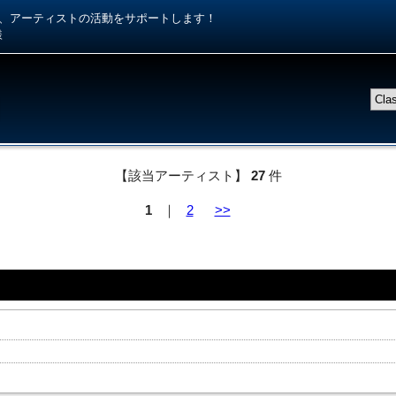
kiが、アーティストの活動をサポートします！
様
【該当アーティスト】
27
件
1
｜
2
>>