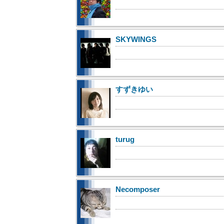
SKYWINGS
すずきゆい
turug
Necomposer