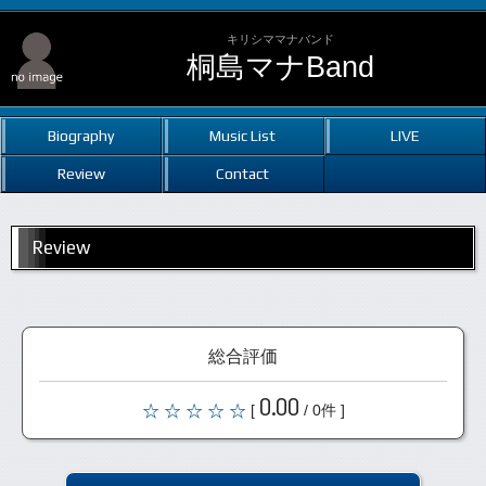
キリシママナバンド
桐島マナBand
Biography
Music List
LIVE
Review
Contact
Review
総合評価
0.00
[
/ 0件 ]