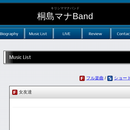
キリシママナバンド
桐島マナBand
Biography
Music List
LIVE
Review
Contac
Music List
フル楽曲
/
ショー
女友達