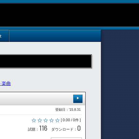
t
ト楽曲
登録日：'15.8.31
[ 0.00 / 0件 ]
116
0
試聴：
ダウンロード：