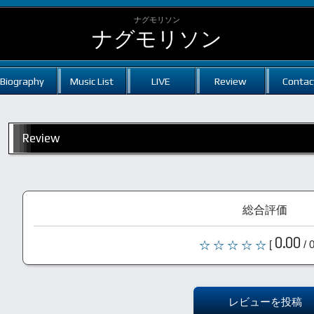
ナグモリソン
ナグモリソン
Biography
Music List
LIVE
Review
Contac
Review
総合評価
0.00
[
/ 
レビューを投稿