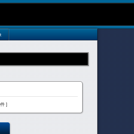
t
0件 ]