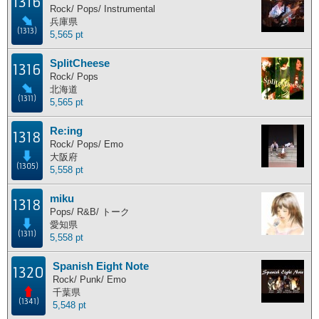
1316
Rock/ Pops/ Instrumental
兵庫県
(1313)
5,565 pt
SplitCheese
1316
Rock/ Pops
北海道
(1311)
5,565 pt
Re:ing
1318
Rock/ Pops/ Emo
大阪府
(1305)
5,558 pt
miku
1318
Pops/ R&B/ トーク
愛知県
(1311)
5,558 pt
Spanish Eight Note
1320
Rock/ Punk/ Emo
千葉県
(1341)
5,548 pt