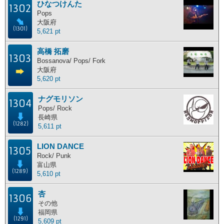
ひなつけんた
1302
主な活動地別ランキング
Pops
大阪府
(1301)
5,621 pt
主な活動地別に分けたランキングです。
高橋 拓磨
北海道
東北地方
関東地方
中部地方
1303
Bossanova/ Pops/ Fork
近畿地方
中国地方
四国地方
九州地方
大阪府
5,620 pt
海外
ナグモリソン
1304
Pops/ Rock
長崎県
ポイント獲得履歴
(1282)
5,611 pt
ポイント獲得履歴
LION DANCE
1305
Rock/ Punk
富山県
(1289)
5,610 pt
杏
1306
その他
福岡県
(1291)
5,609 pt