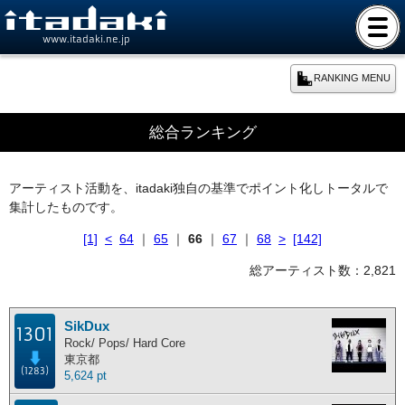
www.itadaki.ne.jp
RANKING MENU
期間別ランキング
総合ランキング
本日のランキング
アーティスト活動を、itadaki独自の基準でポイント化しトータルで
集計したものです。
週間ランキング
[1]
<
64
｜
65
｜
66
｜
67
｜
68
>
[142]
月間ランキング
総アーティスト数：2,821
年間ランキング
SikDux
1301
Rock/ Pops/ Hard Core
東京都
総合ランキング
(1283)
5,624 pt