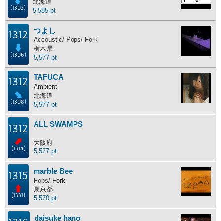
北海道
(1302)
5,585 pt
つよし
1312
Accoustic/ Pops/ Fork
栃木県
(1306)
5,577 pt
TAFUCA
1312
Ambient
北海道
(1308)
5,577 pt
ALL SWAMPS
1312
大阪府
(1314)
5,577 pt
marble Bee
1315
Pops/ Fork
東京都
(1331)
5,570 pt
daisuke hano