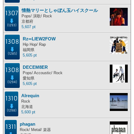
情熱マリーとしゃぼん玉ハイスクール
1307
Pops/ 演歌/ Rock
京都府
(1293)
5,607 pt
Rz∞LIEW2FOW
1308
Hip Hop/ Rap
福岡県
(1285)
5,605 pt
DECEM8ER
1308
Pops/ Accoustic/ Rock
愛知県
(1294)
5,605 pt
Alrequin
1310
Rock
北海道
(1298)
5,600 pt
phagan
1311
Rock/ Metal/ 楽器